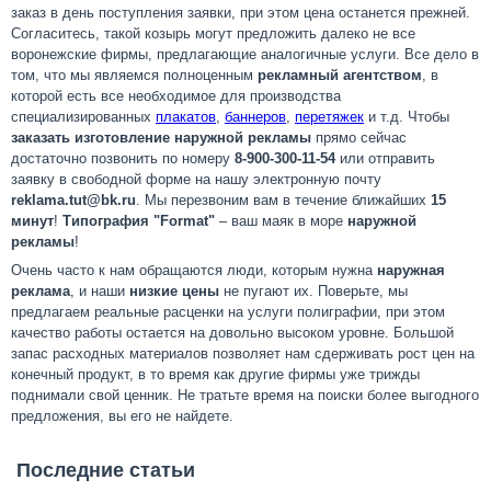
заказ в день поступления заявки, при этом цена останется прежней.
Согласитесь, такой козырь могут предложить далеко не
все
воронежские фирмы, предлагающие аналогичные услуги. Все дело в
том, что мы являемся полноценным
рекламный агентством
, в
которой есть все необходимое для производства
специализированных
плакатов
,
баннеров
,
перетяжек
и т.д. Чтобы
заказать изготовление наружной рекламы
прямо сейчас
достаточно позвонить по номеру
8-900-300-11-54
или отправить
заявку в свободной форме на нашу электронную почту
reklama.tut@bk.ru
. Мы перезвоним вам в течение ближайших
15
минут
!
Типография "Format"
– ваш маяк в море
наружной
рекламы
!
Очень часто к нам обращаются люди, которым нужна
наружная
реклама
, и наши
низкие цены
не пугают их. Поверьте, мы
предлагаем реальные расценки на услуги полиграфии, при этом
качество работы остается на довольно высоком уровне. Большой
запас расходных материалов позволяет нам сдерживать рост цен на
конечный продукт, в то время как другие фирмы уже трижды
поднимали свой ценник. Не тратьте время на поиски более выгодного
предложения, вы его не найдете.
Последние статьи