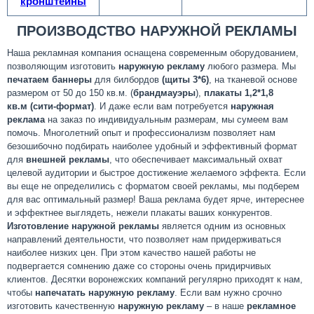
кронштейны
ПРОИЗВОДСТВО НАРУЖНОЙ РЕКЛАМЫ
Наша рекламная компания оснащена современным оборудованием,
позволяющим изготовить
наружную рекламу
любого размера. Мы
печатаем баннеры
для билбордов
(щиты 3*6)
, на тканевой основе
размером от 50 до 150 кв.м. (
брандмауэры
),
плакаты 1,2*1,8
кв.м
(сити-формат)
. И даже если вам потребуется
наружная
реклама
на заказ по индивидуальным размерам, мы сумеем вам
помочь. Многолетний опыт и профессионализм позволяет нам
безошибочно подбирать наиболее удобный и эффективный формат
для
внешней рекламы
, что обеспечивает максимальный охват
целевой аудитории и быстрое достижение желаемого эффекта. Если
вы еще не определились с форматом своей рекламы, мы подберем
для вас оптимальный размер! Ваша реклама будет ярче, интереснее
и эффектнее выглядеть, нежели плакаты ваших конкурентов.
Изготовление наружной рекламы
является одним из основных
направлений деятельности, что позволяет нам придерживаться
наиболее низких цен. При этом качество нашей работы не
подвергается сомнению даже со стороны очень придирчивых
клиентов. Десятки воронежских компаний регулярно приходят к нам,
чтобы
напечатать наружную рекламу
. Если вам нужно срочно
изготовить качественную
наружную рекламу
– в наше
рекламное